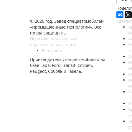
Подели
© 2026 год. Завод спецавтомобилей
Катало
«Промышленные технологии». Все
П
права защищены.
M
Политика в отношении
А
персональных данных
К
Вконтакте
т
А
Производитель спецавтомобилей на
М
базе Lada, Ford Transit, Citroen,
а
Peugeot, Соболь и Газель.
С
П
и
Р
т
И
Б
а
А
с