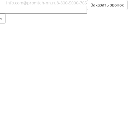
info.com@promteh-nn.ru
8-800-5000-765
Заказать звонок
и