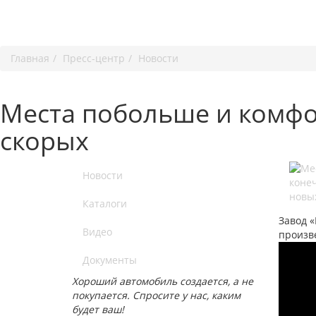
Главная
Пресс-центр
Новости
Места побольше и комфо
скорых
Новости
Каталоги
Завод 
Видео
произв
Документы
Хороший автомобиль создается, а не
покупается. Спросите у нас, каким
будет ваш!