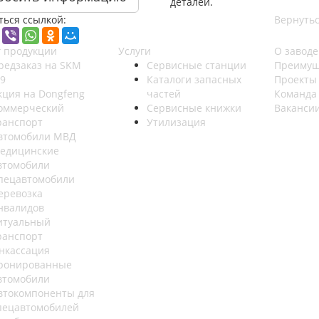
деталей.
ться ссылкой:
Вернутьс
г продукции
Услуги
О заводе
редзаказ на SKM
Сервисные станции
Преимущ
9
Каталоги запасных
Проекты
кция на Dongfeng
частей
Команда
оммерческий
Сервисные книжки
Ваканси
ранспорт
Утилизация
втомобили МВД
едицинские
втомобили
пецавтомобили
еревозка
нвалидов
итуальный
ранспорт
нкассация
ронированные
втомобили
втокомпоненты для
пецавтомобилей