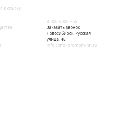
я к списку
8-800-5000-765
ества
Заказать звонок
Новосибирск, Русская
улица, 48
и
info.com@promteh-nn.ru