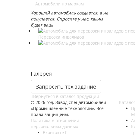
Автомобили по маркам
Хороший автомобиль создается, а не
покупается. Спросите у нас, каким
будет ваш!
Галерея
Запросить тех.задание
Вернуться в каталог продукции
© 2026 год. Завод спецавтомобилей
Катало
«Промышленные технологии». Все
П
права защищены.
M
Политика в отношении
А
персональных данных
К
Вконтакте
т