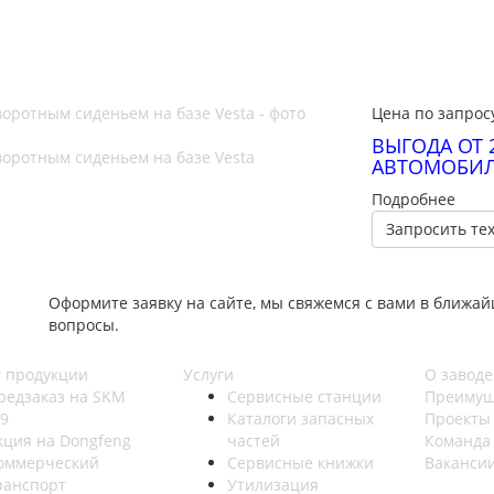
Цена по запрос
ВЫГОДА ОТ 
АВТОМОБИЛ
Подробнее
Запросить те
Оформите заявку на сайте, мы свяжемся с вами в ближа
вопросы.
г продукции
Услуги
О заводе
редзаказ на SKM
Сервисные станции
Преимущ
9
Каталоги запасных
Проекты
кция на Dongfeng
частей
Команда
оммерческий
Сервисные книжки
Ваканси
ранспорт
Утилизация