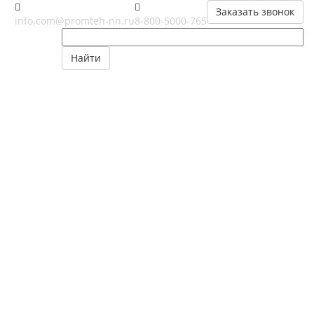
Заказать звонок
info.com@promteh-nn.ru
8-800-5000-765
Найти